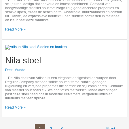
sculpturaal design dat eenvoud en kracht combineert. Gemaakt van
hoogwaardige massief hout met zorgvuldig gebalanceerde proporties en
strakke lijnen, straalt de bench betrouwbaarheid, duurzaamheid en comfort
uit. Dankzij de expressieve houttextuur en subtiele contrasten in materiaal
en kleur past deze robuuste
Read More »
Nila
stoel
Nila stoel
Deco Mundo
– De Nila chair van Artisan is een elegante designstoel ontworpen door
Regular Company met een solide houten frame, subtiel gebogen
rugleuning en verfijnde proporties die comfort en stijl combineren. Gemaakt
van massief hout zoals eik, walnoot of es met verschillende afwerkingen,
past deze stoel naadloos in moderne eetkamers, vergaderruimtes en
interieurs met een tijdloze,
Read More »
1
2
3
Next
→