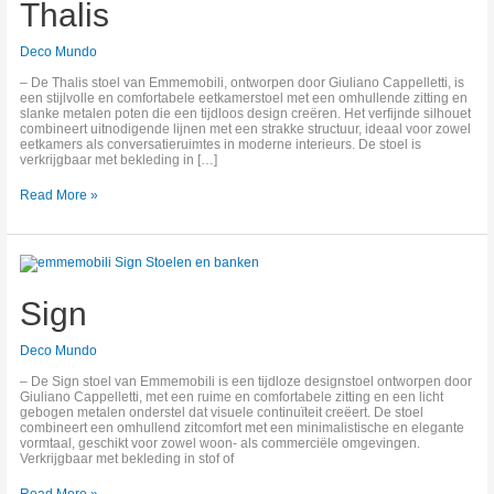
Thalis
Deco Mundo
– De Thalis stoel van Emmemobili, ontworpen door Giuliano Cappelletti, is
een stijlvolle en comfortabele eetkamerstoel met een omhullende zitting en
slanke metalen poten die een tijdloos design creëren. Het verfijnde silhouet
combineert uitnodigende lijnen met een strakke structuur, ideaal voor zowel
eetkamers als conversatieruimtes in moderne interieurs. De stoel is
verkrijgbaar met bekleding in […]
Read More »
Sign
Sign
Deco Mundo
– De Sign stoel van Emmemobili is een tijdloze designstoel ontworpen door
Giuliano Cappelletti, met een ruime en comfortabele zitting en een licht
gebogen metalen onderstel dat visuele continuïteit creëert. De stoel
combineert een omhullend zitcomfort met een minimalistische en elegante
vormtaal, geschikt voor zowel woon‑ als commerciële omgevingen.
Verkrijgbaar met bekleding in stof of
Read More »