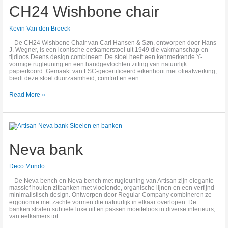
chair
CH24 Wishbone chair
Kevin Van den Broeck
– De CH24 Wishbone Chair van Carl Hansen & Søn, ontworpen door Hans
J. Wegner, is een iconische eetkamerstoel uit 1949 die vakmanschap en
tijdloos Deens design combineert. De stoel heeft een kenmerkende Y-
vormige rugleuning en een handgevlochten zitting van natuurlijk
papierkoord. Gemaakt van FSC-gecertificeerd eikenhout met olieafwerking,
biedt deze stoel duurzaamheid, comfort en een
Read More »
Neva
bank
Neva bank
Deco Mundo
– De Neva bench en Neva bench met rugleuning van Artisan zijn elegante
massief houten zitbanken met vloeiende, organische lijnen en een verfijnd
minimalistisch design. Ontworpen door Regular Company combineren ze
ergonomie met zachte vormen die natuurlijk in elkaar overlopen. De
banken stralen subtiele luxe uit en passen moeiteloos in diverse interieurs,
van eetkamers tot