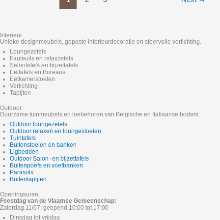
Interieur
Unieke designmeubels, gepaste interieurdecoratie en sfeervolle verlichting.
Loungezetels
Fauteuils en relaxzetels
Salontafels en bijzettafels
Eettafels en Bureaus
Eetkamerstoelen
Verlichting
Tapijten
Outdoor
Duurzame tuinmeubels en toebehoren van Belgische en Italiaanse bodem.
Outdoor loungezetels
Outdoor relaxen en loungestoelen
Tuintafels
Buitenstoelen en banken
Ligbedden
Outdoor Salon- en bijzettafels
Buitenpoefs en voetbanken
Parasols
Buitentapijten
Openingsuren
Feestdag van de Vlaamse Gemeenschap:
Zaterdag 11/07: geopend 10:00 tot 17:00
Dinsdag tot vrijdag