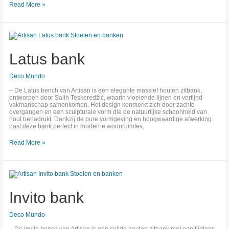
Read More »
Latus
bank
Latus bank
Deco Mundo
– De Latus bench van Artisan is een elegante massief houten zitbank,
ontworpen door Salih Teskeredžić, waarin vloeiende lijnen en verfijnd
vakmanschap samenkomen. Het design kenmerkt zich door zachte
overgangen en een sculpturale vorm die de natuurlijke schoonheid van
hout benadrukt. Dankzij de pure vormgeving en hoogwaardige afwerking
past deze bank perfect in moderne woonruimtes,
Read More »
Invito
bank
Invito bank
Deco Mundo
– De Invito bench van Artisan is een solide houten zitbank met een tijdloos,