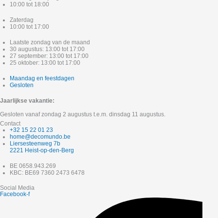
10:00 tot 18:00
Zaterdag
10:00 tot 17:00
Laatste zondag van de maand
30 augustus: 13:00 tot 17:00
27 september: 13:00 tot 17:00
25 oktober: 13:00 tot 17:00
Maandag en feestdagen
Gesloten
Jaarlijkse vakantie:
Gesloten vanaf zondag 2 augustus t.e.m. dinsdag 11 augustus.
Contact
+32 15 22 01 23
home@decomundo.be
Liersesteenweg 7b
2221 Heist-op-den-Berg
BE 0658.943.269
KBC: BE69 7360 2473 6478
Social Media
Facebook-f