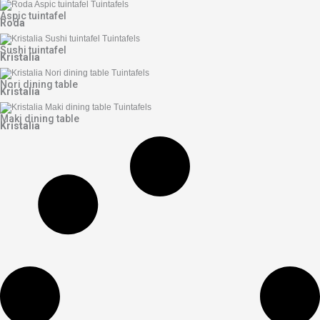
Aspic tuintafel
Roda
Sushi tuintafel
Kristalia
Nori dining table
Kristalia
Maki dining table
Kristalia