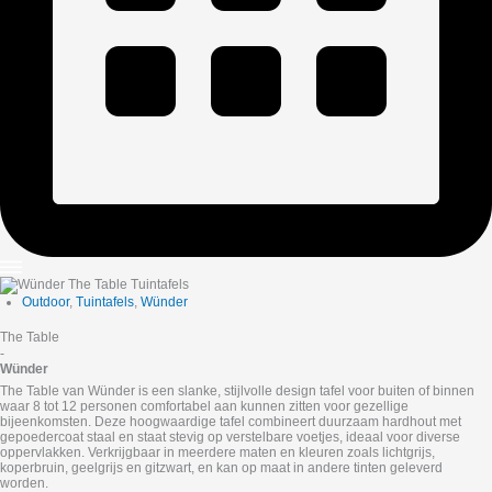
Outdoor
,
Tuintafels
,
Wünder
The Table
-
Wünder
The Table van Wünder is een slanke, stijlvolle design tafel voor buiten of binnen
waar 8 tot 12 personen comfortabel aan kunnen zitten voor gezellige
bijeenkomsten. Deze hoogwaardige tafel combineert duurzaam hardhout met
gepoedercoat staal en staat stevig op verstelbare voetjes, ideaal voor diverse
oppervlakken. Verkrijgbaar in meerdere maten en kleuren zoals lichtgrijs,
koperbruin, geelgrijs en gitzwart, en kan op maat in andere tinten geleverd
worden.