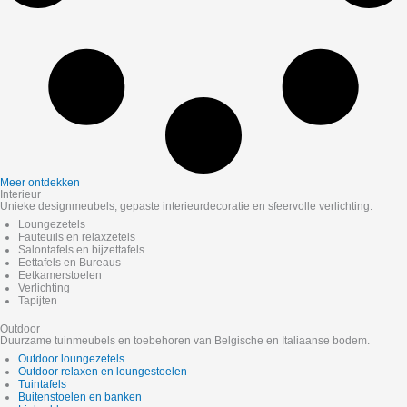
Meer ontdekken
Interieur
Unieke designmeubels, gepaste interieurdecoratie en sfeervolle verlichting.
Loungezetels
Fauteuils en relaxzetels
Salontafels en bijzettafels
Eettafels en Bureaus
Eetkamerstoelen
Verlichting
Tapijten
Outdoor
Duurzame tuinmeubels en toebehoren van Belgische en Italiaanse bodem.
Outdoor loungezetels
Outdoor relaxen en loungestoelen
Tuintafels
Buitenstoelen en banken