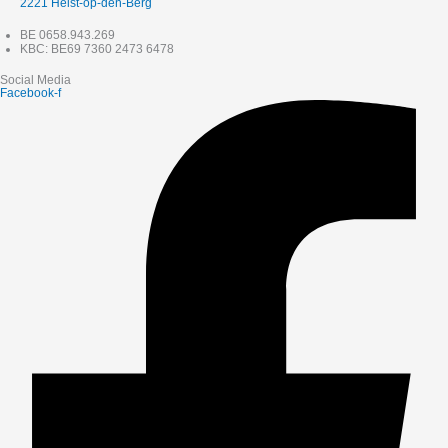
2221 Heist-op-den-Berg
BE 0658.943.269
KBC: BE69 7360 2473 6478
Social Media
Facebook-f