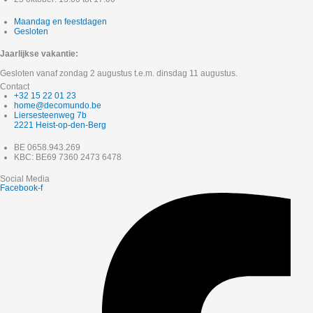
Maandag en feestdagen
Gesloten
Jaarlijkse vakantie:
Gesloten vanaf zondag 2 augustus t.e.m. dinsdag 11 augustus.
Contact
+32 15 22 01 23
home@decomundo.be
Liersesteenweg 7b
2221 Heist-op-den-Berg
BE 0658.943.269
KBC: BE69 7360 2473 6478
Social Media
Facebook-f