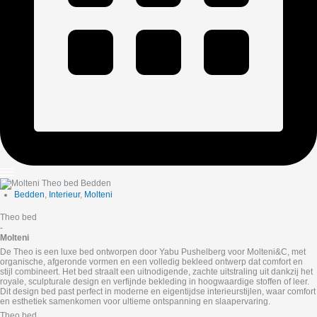
Bedden
,
Interieur
,
Molteni
Theo bed
-
Molteni
De Theo is een luxe bed ontworpen door Yabu Pushelberg voor Molteni&C, met
organische, afgeronde vormen en een volledig bekleed ontwerp dat comfort en
stijl combineert. Het bed straalt een uitnodigende, zachte uitstraling uit dankzij het
royale, sculpturale design en verfijnde bekleding in hoogwaardige stoffen of leer.
Dit design bed past perfect in moderne en eigentijdse interieurstijlen, waar comfort
en esthetiek samenkomen voor ultieme ontspanning en slaapervaring.
Theo bed