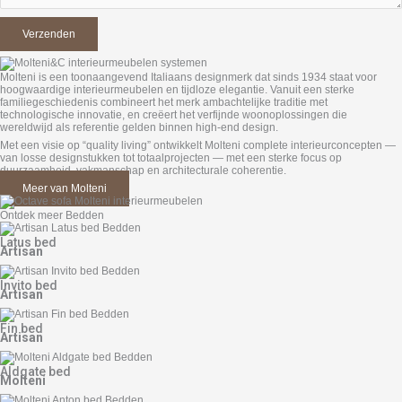
Molteni is een toonaangevend Italiaans designmerk dat sinds 1934 staat voor
hoogwaardige interieurmeubelen en tijdloze elegantie. Vanuit een sterke
familiegeschiedenis combineert het merk ambachtelijke traditie met
technologische innovatie, en creëert het verfijnde woonoplossingen die
wereldwijd als referentie gelden binnen high-end design.
Met een visie op “quality living” ontwikkelt Molteni complete interieurconcepten —
van losse designstukken tot totaalprojecten — met een sterke focus op
duurzaamheid, vakmanschap en architecturale coherentie.
Meer van Molteni
Ontdek meer Bedden
Latus bed
Artisan
Invito bed
Artisan
Fin bed
Artisan
Aldgate bed
Molteni