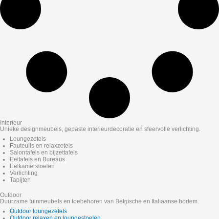
Interieur
Unieke designmeubels, gepaste interieurdecoratie en sfeervolle verlichting.
Loungezetels
Fauteuils en relaxzetels
Salontafels en bijzettafels
Eettafels en Bureaus
Eetkamerstoelen
Verlichting
Tapijten
Outdoor
Duurzame tuinmeubels en toebehoren van Belgische en Italiaanse bodem.
Outdoor loungezetels
Outdoor relaxen en loungestoelen