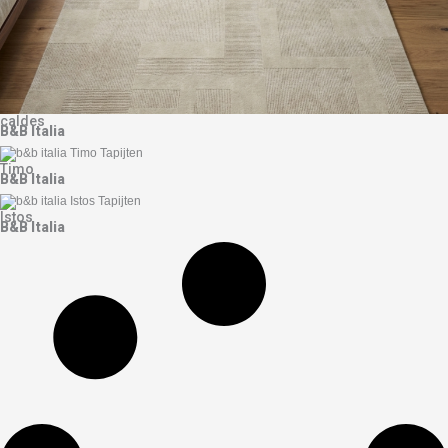
caldes
B&B Italia
Timo
B&B Italia
Istos
B&B Italia