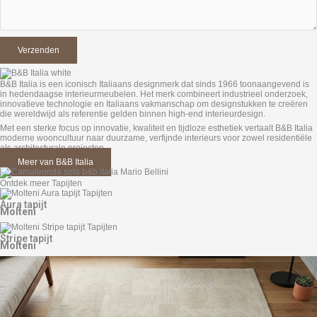
B&B Italia is een iconisch Italiaans designmerk dat sinds 1966 toonaangevend is
in hedendaagse interieurmeubelen. Het merk combineert industrieel onderzoek,
innovatieve technologie en Italiaans vakmanschap om designstukken te creëren
die wereldwijd als referentie gelden binnen high-end interieurdesign.
Met een sterke focus op innovatie, kwaliteit en tijdloze esthetiek vertaalt B&B Italia
moderne wooncultuur naar duurzame, verfijnde interieurs voor zowel residentiële
als architecturale projecten.
Meer van B&B Italia
Ontdek meer Tapijten
Aura tapijt
Molteni
Stripe tapijt
Molteni