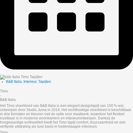
B&B Italia
,
Interieur
,
Tapijten
Timo
-
B&B Italia
Het Timo vloerkleed van B&B Italia is een elegant designtapijt van 100 % wol,
ontworpen door Studio Juma in 2018. Het rechthoekige vloerkleed is beschikbaar
in drie formaten en kleuren met de optie voor maatwerk, waardoor het flexibel
inzetbaar is in moderne woonkamers en interieurontwerpen. Dankzij de
hoogwaardige wolkwaliteit biedt het Timo tapijt comfort, duurzaamheid en een
verfijnde uitstraling als luxe basis in hedendaagse interieurs.
Timo