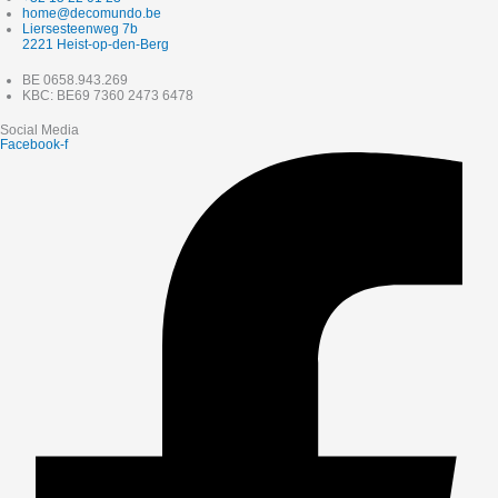
home@decomundo.be
Liersesteenweg 7b
2221 Heist-op-den-Berg
BE 0658.943.269
KBC: BE69 7360 2473 6478
Social Media
Facebook-f