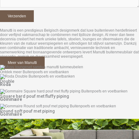
Manutti is een prestigieus Belgisch designmerk dat luxe buitenleven herdefinieert
door verfijnd vakmanschap te combineren met tijdloze design. Al meer dan twee
decennia creëert het merk unieke tafels, stoelen, lounges en sfeermakers die de
kleuren van de natuur weerspiegelen en uitnodigen tot stijlvol samenzijn. Dankzij
een combinatie van traditionele ambacht, vernieuwende techniek en
samenwerking met toonaangevende ontwerpers levert Manutti buitenmeubilair dat
elegantie, gemak en duurzaamheid weerspiegelt.
Meer van Manutti
Ontdek meer Buitenpoefs en voetbanken
Double
Roda
Square hard pouf met fluffy piping
Gommaire
Round soft pouf met piping
Gommaire