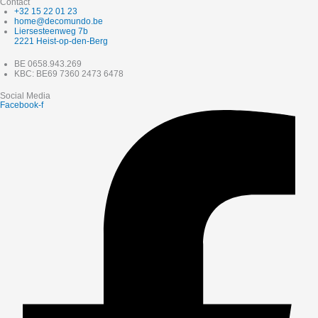
Contact
+32 15 22 01 23
home@decomundo.be
Liersesteenweg 7b
2221 Heist-op-den-Berg
BE 0658.943.269
KBC: BE69 7360 2473 6478
Social Media
Facebook-f