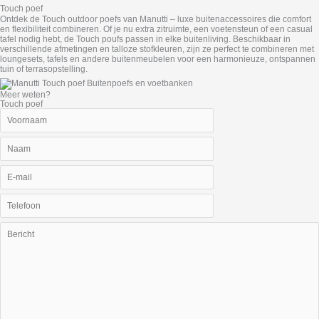
Touch poef
Ontdek de Touch outdoor poefs van Manutti – luxe buitenaccessoires die comfort
en flexibiliteit combineren. Of je nu extra zitruimte, een voetensteun of een casual
tafel nodig hebt, de Touch poufs passen in elke buitenliving. Beschikbaar in
verschillende afmetingen en talloze stofkleuren, zijn ze perfect te combineren met
loungesets, tafels en andere buitenmeubelen voor een harmonieuze, ontspannen
tuin of terrasopstelling.
Meer weten?
Touch poef