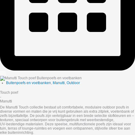
Buitenpoefs en voetbanken
,
Manutti
,
Outdoor
Touch poef
-
Manutti
De Manutti Touch collectie bestaat uit comfortabele, modulaire outdoor poufs in
diverse vormen en maten die je vrij kunt gebruiken als extra zitplek, voetenbank of
zelfs bijzettafeltje. De poufs zijn verkrijgbaar in een brede selectie stofkleuren en –
texturen, speciaal ontworpen voor buitengebruik met weerbestendige,
UV‑bestendige materialen. Deze speelse, multifunctionele poefs zijn ideaal voor
tuin, terras of lounge‑ruimtes en voegen een ontspannen, stijlvolle sfeer toe aan
elke buiteninrichting.