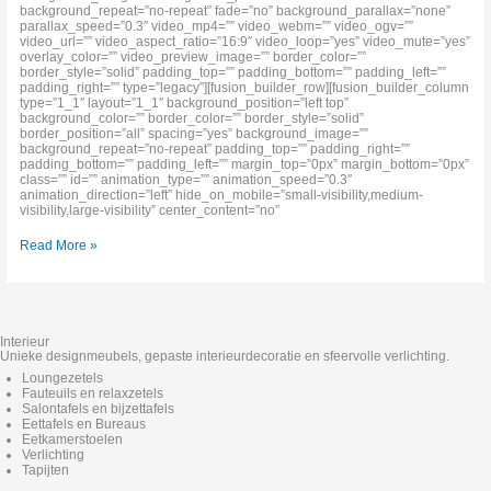
background_repeat=”no-repeat” fade=”no” background_parallax=”none”
parallax_speed=”0.3″ video_mp4=”” video_webm=”” video_ogv=””
video_url=”” video_aspect_ratio=”16:9″ video_loop=”yes” video_mute=”yes”
overlay_color=”” video_preview_image=”” border_color=””
border_style=”solid” padding_top=”” padding_bottom=”” padding_left=””
padding_right=”” type=”legacy”][fusion_builder_row][fusion_builder_column
type=”1_1″ layout=”1_1″ background_position=”left top”
background_color=”” border_color=”” border_style=”solid”
border_position=”all” spacing=”yes” background_image=””
background_repeat=”no-repeat” padding_top=”” padding_right=””
padding_bottom=”” padding_left=”” margin_top=”0px” margin_bottom=”0px”
class=”” id=”” animation_type=”” animation_speed=”0.3″
animation_direction=”left” hide_on_mobile=”small-visibility,medium-
visibility,large-visibility” center_content=”no”
Read More »
Interieur
Unieke designmeubels, gepaste interieurdecoratie en sfeervolle verlichting.
Loungezetels
Fauteuils en relaxzetels
Salontafels en bijzettafels
Eettafels en Bureaus
Eetkamerstoelen
Verlichting
Tapijten