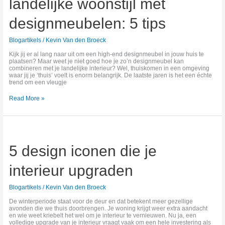
landelijke woonstijl met
met
designmeubelen:
5
designmeubelen: 5 tips
tips
Blogartikels
/
Kevin Van den Broeck
Kijk jij er al lang naar uit om een high-end designmeubel in jouw huis te
plaatsen? Maar weet je niet goed hoe je zo’n designmeubel kan
combineren met je landelijke interieur? Wel, thuiskomen in een omgeving
waar jij je ‘thuis’ voelt is enorm belangrijk. De laatste jaren is het een échte
trend om een vleugje
Read More »
5
design
iconen
5 design iconen die je
die
je
interieur
interieur upgraden
upgraden
Blogartikels
/
Kevin Van den Broeck
De winterperiode staat voor de deur en dat betekent meer gezellige
avonden die we thuis doorbrengen. Je woning krijgt weer extra aandacht
en wie weet kriebelt het wel om je interieur te vernieuwen. Nu ja, een
volledige upgrade van je interieur vraagt vaak om een hele investering als