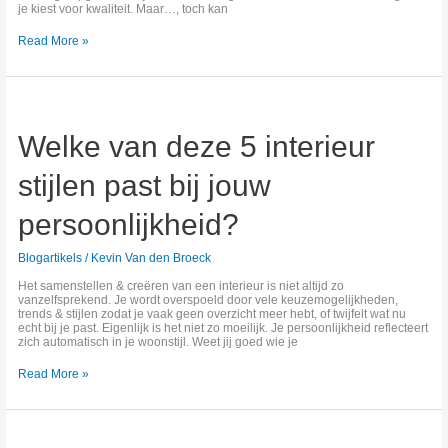
je kiest voor kwaliteit. Maar…, toch kan
Read More »
Welke
van
deze
Welke van deze 5 interieur
5
interieur
stijlen
stijlen past bij jouw
past
bij
jouw
persoonlijkheid?
persoonlijkheid?
Blogartikels
/
Kevin Van den Broeck
Het samenstellen & creëren van een interieur is niet altijd zo
vanzelfsprekend. Je wordt overspoeld door vele keuzemogelijkheden,
trends & stijlen zodat je vaak geen overzicht meer hebt, of twijfelt wat nu
echt bij je past. Eigenlijk is het niet zo moeilijk. Je persoonlijkheid reflecteert
zich automatisch in je woonstijl. Weet jij goed wie je
Read More »
7
essentiële