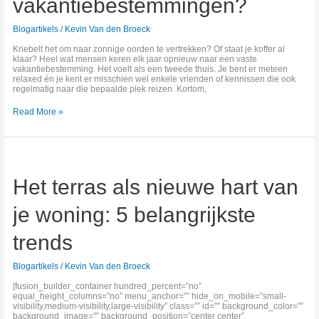
vakantiebestemmingen?
Blogartikels
/
Kevin Van den Broeck
Kriebelt het om naar zonnige oorden te vertrekken? Of staat je koffer al
klaar? Heel wat mensen keren elk jaar opnieuw naar een vaste
vakantiebestemming. Het voelt als een tweede thuis. Je bent er meteen
relaxed én je kent er misschien wel enkele vrienden of kennissen die ook
regelmatig naar die bepaalde plek reizen. Kortom,
Read More »
Het
terras
als
Het terras als nieuwe hart van
nieuwe
hart
van
je woning: 5 belangrijkste
je
woning:
5
trends
belangrijkste
trends
Blogartikels
/
Kevin Van den Broeck
[fusion_builder_container hundred_percent=”no”
equal_height_columns=”no” menu_anchor=”” hide_on_mobile=”small-
visibility,medium-visibility,large-visibility” class=”” id=”” background_color=””
background_image=”” background_position=”center center”