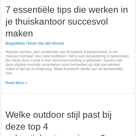
tips
7 essentiële tips die werken in
die
werken
in
je thuiskantoor succesvol
je
thuiskantoor
succesvol
maken
maken
Blogartikels
/
Kevin Van den Broeck
Hybride werken, een combinatie van thuiswerk & kantoorwerk, is het
‘nieuwe normaal’ voor vele bedrijven. Het is een verandering in gewoontes
die mede door Covid in een stroomversnelling is gekomen. Samen met
deze digitale evolutie veranderen onze behoeften op vlak van werken
zowel in tijd als in omgeving. Waar thuiswerk startte aan de keukentafel,
zien
Read More »
Welke
outdoor
stijl
Welke outdoor stijl past bij
past
bij
deze
deze top 4
top
4
vakantiebestemmingen?