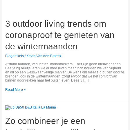
3
outdoor
living
3 outdoor living trends om
trends
om
coronaproof
coronaproof te genieten van
te
genieten
van
de wintermaanden
de
wintermaanden
Blogartikels
/
Kevin Van den Broeck
Afstand houden, verluchten, mondmaskers,…het zijn geen nieuwigheden.
Beetje bij beetje leren we er mee leven maar toch houden we van vrijheid
en dit op een weliswaar veilige manier. De wens om meer tijd buiten door te
brengen, ook in de wintermaanden, zorgt ervoor dat we het comfort van
binnen doortrekken naar het buitenleven. Deze 3 […]
Read More »
Zo
combineer
je
Zo combineer je een
een
landelijke
woonstijl