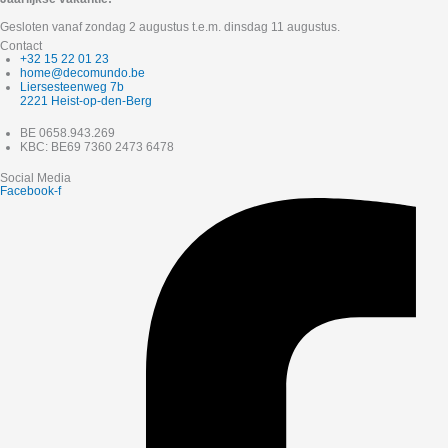
Gesloten vanaf zondag 2 augustus t.e.m. dinsdag 11 augustus.
Contact
+32 15 22 01 23
home@decomundo.be
Liersesteenweg 7b
2221 Heist-op-den-Berg
BE 0658.943.269
KBC: BE69 7360 2473 6478
Social Media
Facebook-f