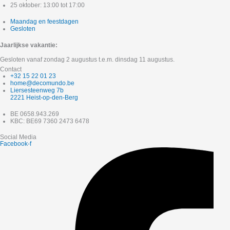
25 oktober: 13:00 tot 17:00
Maandag en feestdagen
Gesloten
Jaarlijkse vakantie:
Gesloten vanaf zondag 2 augustus t.e.m. dinsdag 11 augustus.
Contact
+32 15 22 01 23
home@decomundo.be
Liersesteenweg 7b
2221 Heist-op-den-Berg
BE 0658.943.269
KBC: BE69 7360 2473 6478
Social Media
Facebook-f