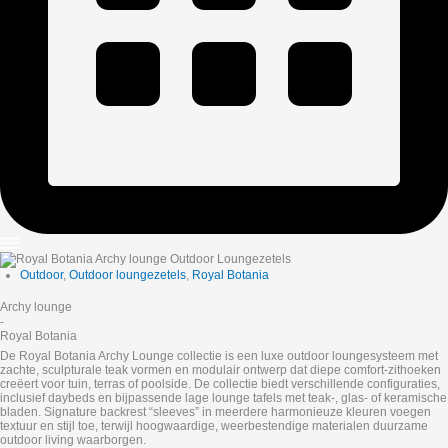
Outdoor
,
Outdoor loungezetels
,
Royal Botania
Archy lounge
-
Royal Botania
De Royal Botania Archy Lounge collectie is een luxe outdoor loungesysteem met
zachte, sculpturale teak vormen en modulair ontwerp dat diepe comfort-zithoeken
creëert voor tuin, terras of poolside. De collectie biedt verschillende configuraties,
inclusief daybeds en bijpassende lage lounge tafels met teak-, glas- of keramische
bladen. Signature backrest “sleeves” in meerdere harmonieuze kleuren voegen
textuur en stijl toe, terwijl hoogwaardige, weerbestendige materialen duurzame
outdoor living waarborgen.