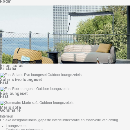
Roda
Brioni sofas
Kristalia
Solaris Evo loungeset
Fast
Roè loungeset
Fast
Mario sofa
Gommaire
Interieur
Unieke designmeubels, gepaste interieurdecoratie en sfeervolle verlichting.
Loungezetels