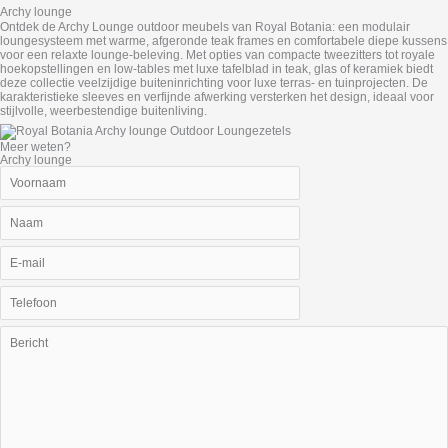
Archy lounge
Ontdek de Archy Lounge outdoor meubels van Royal Botania: een modulair
loungesysteem met warme, afgeronde teak frames en comfortabele diepe kussens
voor een relaxte lounge-beleving. Met opties van compacte tweezitters tot royale
hoekopstellingen en low-tables met luxe tafelblad in teak, glas of keramiek biedt
deze collectie veelzijdige buiteninrichting voor luxe terras- en tuinprojecten. De
karakteristieke sleeves en verfijnde afwerking versterken het design, ideaal voor
stijlvolle, weerbestendige buitenliving.
Meer weten?
Archy lounge