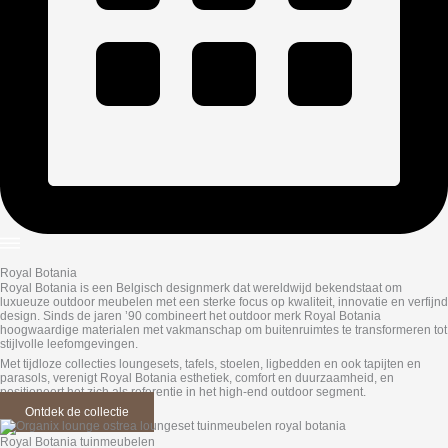
Royal Botania
Royal Botania is een Belgisch designmerk dat wereldwijd bekendstaat om
luxueuze outdoor meubelen met een sterke focus op kwaliteit, innovatie en verfijnd
design. Sinds de jaren ’90 combineert het outdoor merk Royal Botania
hoogwaardige materialen met vakmanschap om buitenruimtes te transformeren tot
stijlvolle leefomgevingen.
Met tijdloze collecties loungesets, tafels, stoelen, ligbedden en ook tapijten en
parasols, verenigt Royal Botania esthetiek, comfort en duurzaamheid, en
positioneert het zich als referentie in het high-end outdoor segment.
Ontdek de collectie
Royal Botania tuinmeubelen