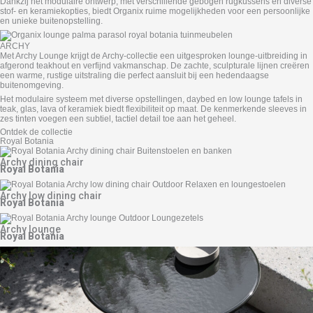
Dankzij het modulaire ontwerp, met verschillende gebogen rugkussens en diverse
stof- en keramiekopties, biedt Organix ruime mogelijkheden voor een persoonlijke
en unieke buitenopstelling.
ARCHY
Met Archy Lounge krijgt de Archy-collectie een uitgesproken lounge-uitbreiding in
afgerond teakhout en verfijnd vakmanschap. De zachte, sculpturale lijnen creëren
een warme, rustige uitstraling die perfect aansluit bij een hedendaagse
buitenomgeving.
Het modulaire systeem met diverse opstellingen, daybed en low lounge tafels in
teak, glas, lava of keramiek biedt flexibiliteit op maat. De kenmerkende sleeves in
zes tinten voegen een subtiel, tactiel detail toe aan het geheel.
Ontdek de collectie
Royal Botania
Archy dining chair
Royal Botania
Archy low dining chair
Royal Botania
Archy lounge
Royal Botania