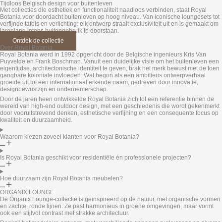
Tijdloos Belgisch design voor buitenleven
Met collecties die esthetiek en functionaliteit naadloos verbinden, staat Royal
Botania voor doordacht buitenleven op hoog niveau. Van iconische loungesets tot
verfijnde tafels en verlichting: elk ontwerp straalt exclusiviteit uit en is gemaakt om
jarenlang intens buitengebruik te doorstaan.
Ontdek de collectie
Over Royal Botania
Royal Botania werd in 1992 opgericht door de Belgische ingenieurs Kris Van
Puyvelde en Frank Boschman. Vanuit een duidelijke visie om het buitenleven een
eigentijdse, architectonische identiteit te geven, brak het merk bewust met de toen
gangbare koloniale invloeden. Wat begon als een ambitieus ontwerpverhaal
groeide uit tot een internationaal erkende naam, gedreven door innovatie,
designbewustzijn en ondernemerschap.
Door de jaren heen ontwikkelde Royal Botania zich tot een referentie binnen de
wereld van high-end outdoor design, met een geschiedenis die wordt gekenmerkt
door vooruitstrevend denken, esthetische verfijning en een consequente focus op
kwaliteit en duurzaamheid.
Waarom kiezen zoveel klanten voor Royal Botania?
Is Royal Botania geschikt voor residentiële én professionele projecten?
Hoe duurzaam zijn Royal Botania meubelen?
ORGANIX LOUNGE
De Organix Lounge-collectie is geïnspireerd op de natuur, met organische vormen
en zachte, ronde lijnen. Ze past harmonieus in groene omgevingen, maar vormt
ook een stijlvol contrast met strakke architectuur.