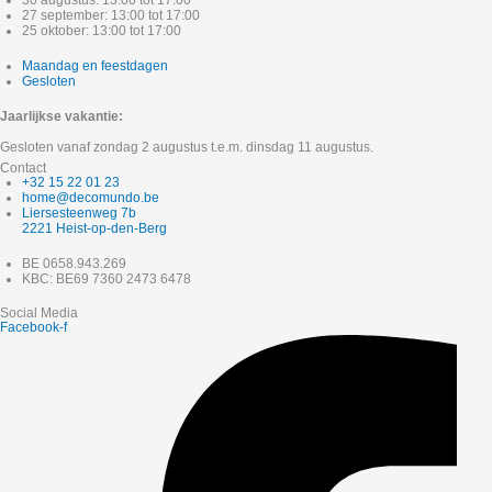
30 augustus: 13:00 tot 17:00
27 september: 13:00 tot 17:00
25 oktober: 13:00 tot 17:00
Maandag en feestdagen
Gesloten
Jaarlijkse vakantie:
Gesloten vanaf zondag 2 augustus t.e.m. dinsdag 11 augustus.
Contact
+32 15 22 01 23
home@decomundo.be
Liersesteenweg 7b
2221 Heist-op-den-Berg
BE 0658.943.269
KBC: BE69 7360 2473 6478
Social Media
Facebook-f