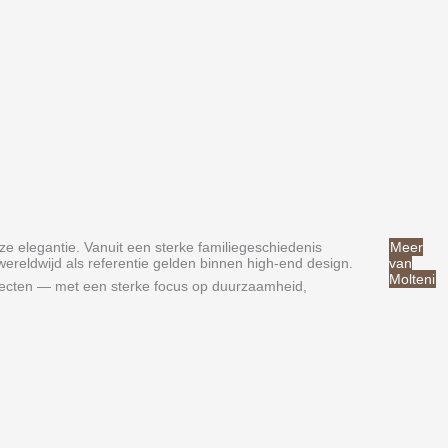
e elegantie. Vanuit een sterke familiegeschiedenis
Meer
wereldwijd als referentie gelden binnen high-end design.
van
Molteni
rojecten — met een sterke focus op duurzaamheid,