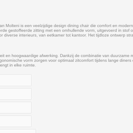
an Molteni is een veelzijdige design dining chair die comfort en mode
rde gestoffeerde zitting met een omhullende vorm, uitgevoerd in stof of
or diverse interieurs, van eetkamer tot kantoor. Het tijdloze ontwerp str
liteit en hoogwaardige afwerking. Dankzij de combinatie van duurzame ma
rgonomische vorm zorgen voor optimaal zitcomfort tijdens lange diner
rengt in elke ruimte.