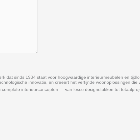
rk dat sinds 1934 staat voor hoogwaardige interieurmeubelen en tijdloz
echnologische innovatie, en creëert het verfijnde woonoplossingen die 
teni complete interieurconcepten — van losse designstukken tot totaalp