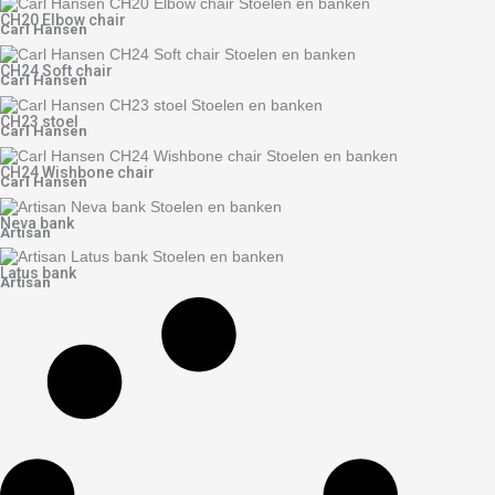
CH20 Elbow chair
Carl Hansen
CH24 Soft chair
Carl Hansen
CH23 stoel
Carl Hansen
CH24 Wishbone chair
Carl Hansen
Neva bank
Artisan
Latus bank
Artisan