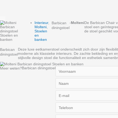
Interieur
,
-
Molteni
De Barbican Chair v
Barbican
Molteni
,
stoel een geïntegree
diningstoel
Stoelen
de stoel geschikt vo
en
banken
Deze luxe eetkamerstoel onderscheidt zich door zijn flexibi
Barbican
moderne als klassieke interieurs. De zachte bekleding en e
diningstoel
stijlvolle design stoel die functionaliteit en esthetiek samenb
Barbican diningstoel
Meer weten?