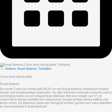
Outdoor
,
Royal Botania
,
Tuintafels
Conix (low) dining table
-
Royal Botania
De ronde Conix low dining tafel Ø120 cm van
Royal Botania
combineert modern
design met hoogwaardige materialen. De tafel heeft een robuuste conische voet in
cementgrijs beton en een elegant teak tafelblad. Met een hoogte van 67 cm
creëert deze design tuintafel een ontspannen lounge-achtige dining setting voor
terras of tuin. De betonnen basis kan met grind worden gevuld voor extra stabiliteit
en duurzaamheid in buitengebruik.