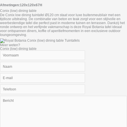
Afmetingen:120x120x67H
Conix (low) dining table
De Conix low dining tuintafel Ø120 cm staat voor luxe buitenmeubilair met een
tijdloze uitstraling. De combinatie van beton en teak zorgt voor een stijlvolle en
weerbestendige tafel die perfect past in moderne tuinen en terrassen. Dankzij het
ronde ontwerp en het verfijnde vakmanschap is deze Royal Botania tafel ideaal
voor ontspannen diners, koffie of aperitiefmomenten in een exclusieve outdoor
loungeomgeving.
Meer weten?
Conix (low) dining table