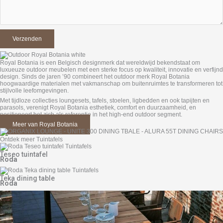
Royal Botania is een Belgisch designmerk dat wereldwijd bekendstaat om
luxueuze outdoor meubelen met een sterke focus op kwaliteit, innovatie en verfijnd
design. Sinds de jaren ’90 combineert het outdoor merk Royal Botania
hoogwaardige materialen met vakmanschap om buitenruimtes te transformeren tot
stijlvolle leefomgevingen.
Met tijdloze collecties loungesets, tafels, stoelen, ligbedden en ook tapijten en
parasols, verenigt Royal Botania esthetiek, comfort en duurzaamheid, en
positioneert het zich als referentie in het high-end outdoor segment.
Meer van Royal Botania
Ontdek meer Tuintafels
Teseo tuintafel
Roda
Teka dining table
Roda