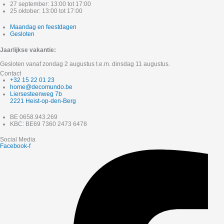
27 september: 13:00 tot 17:00
25 oktober: 13:00 tot 17:00
Maandag en feestdagen
Gesloten
Jaarlijkse vakantie:
Gesloten vanaf zondag 2 augustus t.e.m. dinsdag 11 augustus.
Contact
+32 15 22 01 23
home@decomundo.be
Liersesteenweg 7b
2221 Heist-op-den-Berg
BE 0658.943.269
KBC: BE69 7360 2473 6478
Social Media
Facebook-f