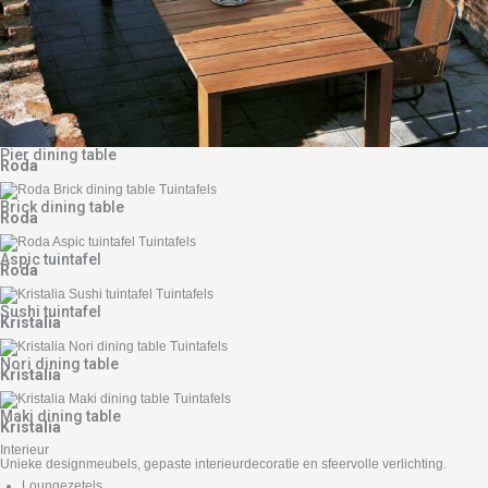
Pier dining table
Roda
Brick dining table
Roda
Aspic tuintafel
Roda
Sushi tuintafel
Kristalia
Nori dining table
Kristalia
Maki dining table
Kristalia
Interieur
Unieke designmeubels, gepaste interieurdecoratie en sfeervolle verlichting.
Loungezetels