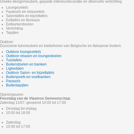
Unieke designmeubels, gepaste interieurdecoratie en sfeervolle verlichting.
Loungezetels
Fauteuils en relaxzetels
Salontafels en bijzettafels
Eettafels en Bureaus
Eetkamerstoelen
Verlichting
Tapijten
Outdoor
Duurzame tuinmeubels en toebehoren van Belgische en Italiaanse bodem.
Outdoor loungezetels
Outdoor relaxen en loungestoelen
Tuintafels
Buitenstoelen en banken
Ligbedden
Outdoor Salon- en bijzettafels
Buitenpoefs en voetbanken
Parasols
Buitentapijten
Openingsuren
Feestdag van de Vlaamse Gemeenschap:
Zaterdag 11/07: geopend 10:00 tot 17:00
Dinsdag tot vrijdag
10:00 tot 18:00
Zaterdag
10:00 tot 17:00