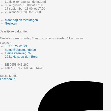
Laatste zondag van de maand
30 augustus: 13:00 tot 17:00
27 september: 13:00 tot 17:00
25 oktober: 13:00 tot 17:00
Maandag en feestdagen
Gesloten
Jaarlijkse vakantie:
Gesloten vanaf zondag 2 augustus t.e.m. dinsdag 11 augustus.
Contact
+32 15 22 01 23
home@decomundo.be
Liersesteenweg 7b
2221 Heist-op-den-Berg
BE 0658.943.269
KBC: BE69 7360 2473 6478
Social Media
Facebook-f