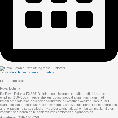
Outdoor
,
Royal Botania
,
Tuintafels
Exes dining table
-
Royal Botania
De Royal Botania EXS2513 dining table is een luxe buiten-eettafel met een
elliptisch 250×130 cm oppervlak en robuust gecoat aluminium frame met
keramische tafelblad-opties voor duurzame all-weather kwaliteit. Dankzij het
slanke design en hoogwaardige afwerking past deze tafel perfect bij moderne tuin-
and terrasdining sets. Stijlvol en weerbestendig, ideaal om buiten met familie en
vrienden te dineren en te genieten van comfort en elegant design.
Afmetingen:250x130x75H