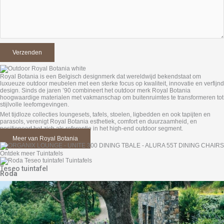
Royal Botania is een Belgisch designmerk dat wereldwijd bekendstaat om
luxueuze outdoor meubelen met een sterke focus op kwaliteit, innovatie en verfijnd
design. Sinds de jaren ’90 combineert het outdoor merk Royal Botania
hoogwaardige materialen met vakmanschap om buitenruimtes te transformeren tot
stijlvolle leefomgevingen.
Met tijdloze collecties loungesets, tafels, stoelen, ligbedden en ook tapijten en
parasols, verenigt Royal Botania esthetiek, comfort en duurzaamheid, en
positioneert het zich als referentie in het high-end outdoor segment.
Meer van Royal Botania
Ontdek meer Tuintafels
Teseo tuintafel
Roda