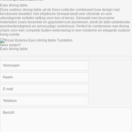
Exes dining table
Deze outdoor dining table uit de Exes-collectie combineert luxe design met
functionele kwaliteit. Het elliptische formaat biedt veel zitruimte en een
uitnodigende eettafel-setting voor tuin of terras. Gemaakt met duurzame
materialen zoals keramiek en gepoedercoat aluminium, biedt de tafel uitstekende
weerbestendigheid en eenvoudige onderhoud. Perfect te combineren met dining
chairs voor een complete buiten-eetervaring in een moderne en elegante outdoor
living ruimte.
Meer weten?
Exes dining table