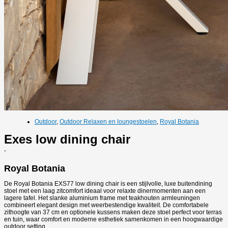
Outdoor
,
Outdoor Relaxen en loungestoelen
,
Royal Botania
Exes low dining chair
-
Royal Botania
De Royal Botania EXS77 low dining chair is een stijlvolle, luxe buitendining
stoel met een laag zitcomfort ideaal voor relaxte dinermomenten aan een
lagere tafel. Het slanke aluminium frame met teakhouten armleuningen
combineert elegant design met weerbestendige kwaliteit. De comfortabele
zithoogte van 37 cm en optionele kussens maken deze stoel perfect voor terras
en tuin, waar comfort en moderne esthetiek samenkomen in een hoogwaardige
outdoor setting.