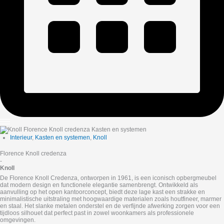
Interieur
,
Kasten en systemen
,
Knoll
Florence Knoll credenza
-
Knoll
De Florence Knoll Credenza, ontworpen in 1961, is een iconisch opbergmeubel
dat modern design en functionele elegantie samenbrengt. Ontwikkeld als
aanvulling op het open kantoorconcept, biedt deze lage kast een strakke en
minimalistische uitstraling met hoogwaardige materialen zoals houtfineer, marmer
en staal. Het slanke metalen onderstel en de verfijnde afwerking zorgen voor een
tijdloos silhouet dat perfect past in zowel woonkamers als professionele
omgevingen.