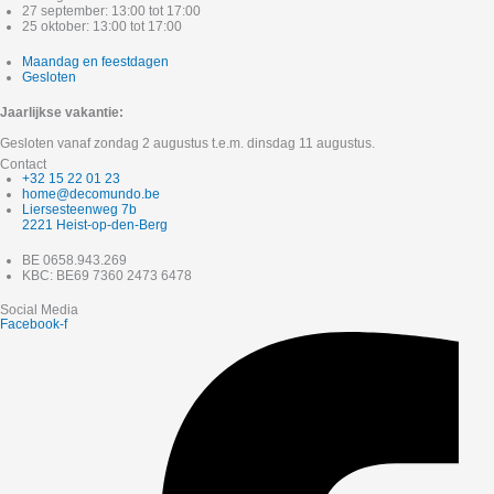
27 september: 13:00 tot 17:00
25 oktober: 13:00 tot 17:00
Maandag en feestdagen
Gesloten
Jaarlijkse vakantie:
Gesloten vanaf zondag 2 augustus t.e.m. dinsdag 11 augustus.
Contact
+32 15 22 01 23
home@decomundo.be
Liersesteenweg 7b
2221 Heist-op-den-Berg
BE 0658.943.269
KBC: BE69 7360 2473 6478
Social Media
Facebook-f