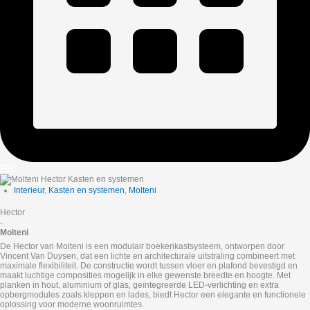
Interieur
,
Kasten en systemen
,
Molteni
Hector
-
Molteni
De Hector van Molteni is een modulair boekenkastsysteem, ontworpen door
Vincent Van Duysen, dat een lichte en architecturale uitstraling combineert met
maximale flexibiliteit. De constructie wordt tussen vloer en plafond bevestigd en
maakt luchtige composities mogelijk in elke gewenste breedte en hoogte. Met
planken in hout, aluminium of glas, geïntegreerde LED-verlichting en extra
opbergmodules zoals kleppen en lades, biedt Hector een elegante en functionele
oplossing voor moderne woonruimtes.