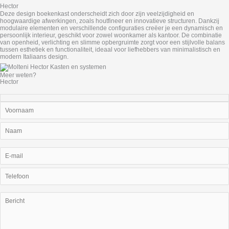
Hector
Deze design boekenkast onderscheidt zich door zijn veelzijdigheid en
hoogwaardige afwerkingen, zoals houtfineer en innovatieve structuren. Dankzij
modulaire elementen en verschillende configuraties creëer je een dynamisch en
persoonlijk interieur, geschikt voor zowel woonkamer als kantoor. De combinatie
van openheid, verlichting en slimme opbergruimte zorgt voor een stijlvolle balans
tussen esthetiek en functionaliteit, ideaal voor liefhebbers van minimalistisch en
modern Italiaans design.
Meer weten?
Hector