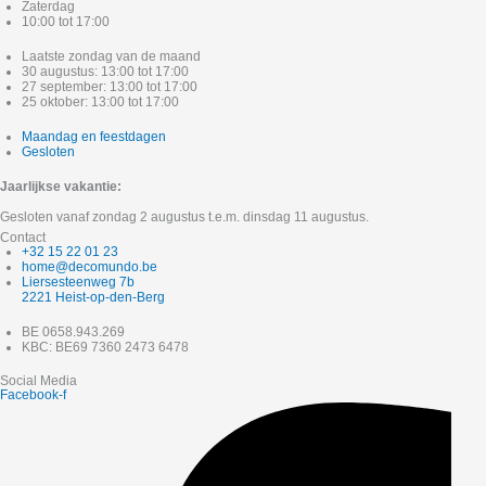
Zaterdag
10:00 tot 17:00
Laatste zondag van de maand
30 augustus: 13:00 tot 17:00
27 september: 13:00 tot 17:00
25 oktober: 13:00 tot 17:00
Maandag en feestdagen
Gesloten
Jaarlijkse vakantie:
Gesloten vanaf zondag 2 augustus t.e.m. dinsdag 11 augustus.
Contact
+32 15 22 01 23
home@decomundo.be
Liersesteenweg 7b
2221 Heist-op-den-Berg
BE 0658.943.269
KBC: BE69 7360 2473 6478
Social Media
Facebook-f