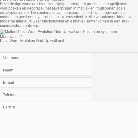
Deze design wandkast biedt veelzijdige opberg- en presentatiemogelijkheden
voor boeken en decoratie, met afwerkingen in mat lak en houtsoorten zoals
eucalyptus en eik. De combinatie van transparantie, licht en hoogwaardige
materialen geeft een dynamisch en luxueus effect in elke woonkamer. Ideaal voor
moderne interieurs waar functionaliteit en esthetiek samenkomen in een strak,
minimalistisch ontwerp.
Meer weten?
Pass-Word Evolution Grid-Up wall unit