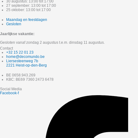
30 augustus: 13:00 tot 17:00
27 september: 13:00 tot 17:00
25 oktober: 13:00 tot 17:00
Maandag en feestdagen
Gesloten
Jaarlijkse vakantie:
Gesloten vanaf zondag 2 augustus t.e.m. dinsdag 11 augustus.
Contact
+32 15 22 01 23
home@decomundo.be
Liersesteenweg 7b
2221 Heist-op-den-Berg
BE 0658.943.269
KBC: BE69 7360 2473 6478
Social Media
Facebook-f