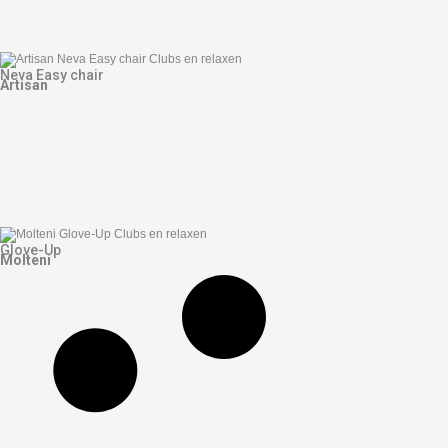
Neva Easy chair
Artisan
Glove-Up
Molteni