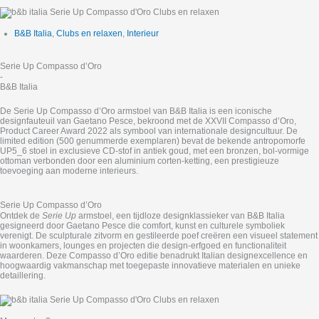
B&B Italia
,
Clubs en relaxen
,
Interieur
Serie Up Compasso d’Oro
-
B&B Italia
De Serie Up Compasso d’Oro armstoel van B&B Italia is een iconische
designfauteuil van Gaetano Pesce, bekroond met de XXVII Compasso d’Oro,
Product Career Award 2022 als symbool van internationale designcultuur. De
limited edition (500 genummerde exemplaren) bevat de bekende antropomorfe
UP5_6 stoel in exclusieve CD‑stof in antiek goud, met een bronzen, bol‑vormige
ottoman verbonden door een aluminium corten‑ketting, een prestigieuze
toevoeging aan moderne interieurs.
Serie Up Compasso d’Oro
Ontdek de
Serie Up
armstoel, een tijdloze designklassieker van B&B Italia
gesigneerd door Gaetano Pesce die comfort, kunst en culturele symboliek
verenigt. De sculpturale zitvorm en gestileerde poef creëren een visueel statement
in woonkamers, lounges en projecten die design‑erfgoed en functionaliteit
waarderen. Deze Compasso d’Oro editie benadrukt Italian designexcellence en
hoogwaardig vakmanschap met toegepaste innovatieve materialen en unieke
detaillering.