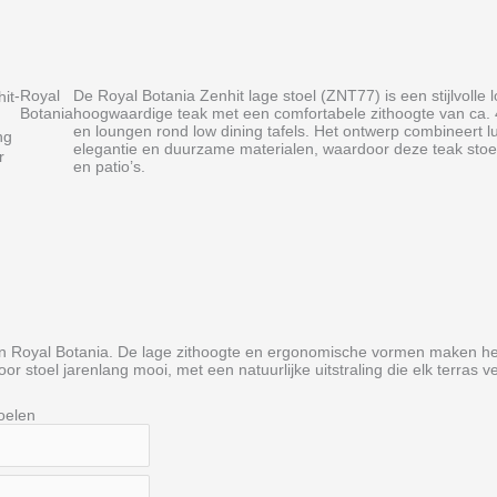
-
Royal
De Royal Botania Zenhit lage stoel (ZNT77) is een stijlvolle l
it
Botania
hoogwaardige teak met een comfortabele zithoogte van ca. 
en loungen rond low dining tafels. Het ontwerp combineert l
ng
elegantie en duurzame materialen, waardoor deze teak stoel
r
en patio’s.
van Royal Botania. De lage zithoogte en ergonomische vormen maken he
or stoel jarenlang mooi, met een natuurlijke uitstraling die elk terras v