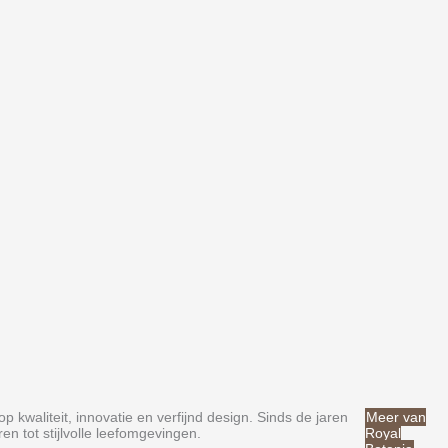
waliteit, innovatie en verfijnd design. Sinds de jaren
Meer van
 tot stijlvolle leefomgevingen.
Royal