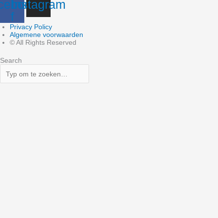
cebook-
Instagram
f
Privacy Policy
Algemene voorwaarden
© All Rights Reserved
Search