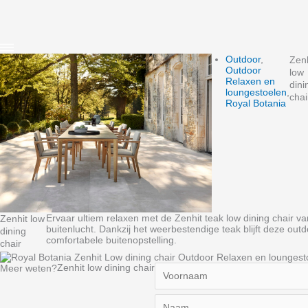
Outdoor
,
Zenh
Outdoor
low
Relaxen en
dini
loungestoelen
,
chai
Royal Botania
Ervaar ultiem relaxen met de Zenhit teak low dining chair 
Zenhit low
buitenlucht. Dankzij het weerbestendige teak blijft deze outdo
dining
comfortabele buitenopstelling.
chair
Zenhit low dining chair
Meer weten?