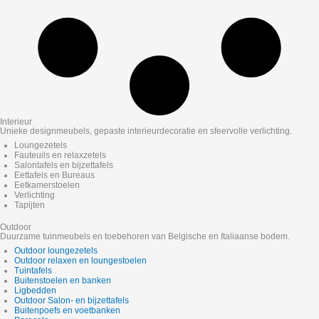
Interieur
Unieke designmeubels, gepaste interieurdecoratie en sfeervolle verlichting.
Loungezetels
Fauteuils en relaxzetels
Salontafels en bijzettafels
Eettafels en Bureaus
Eetkamerstoelen
Verlichting
Tapijten
Outdoor
Duurzame tuinmeubels en toebehoren van Belgische en Italiaanse bodem.
Outdoor loungezetels
Outdoor relaxen en loungestoelen
Tuintafels
Buitenstoelen en banken
Ligbedden
Outdoor Salon- en bijzettafels
Buitenpoefs en voetbanken