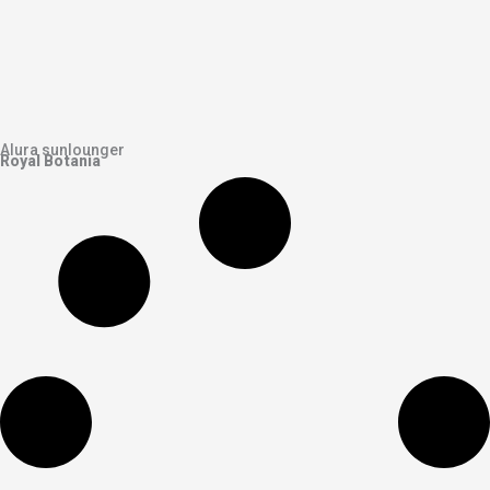
Alura sunlounger
Royal Botania