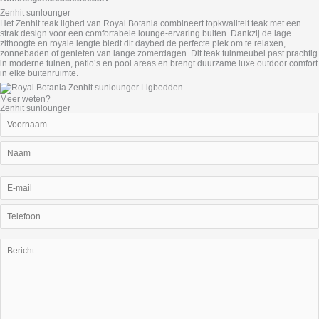
Zenhit sunlounger
Het Zenhit teak ligbed van Royal Botania combineert topkwaliteit teak met een
strak design voor een comfortabele lounge‑ervaring buiten. Dankzij de lage
zithoogte en royale lengte biedt dit daybed de perfecte plek om te relaxen,
zonnebaden of genieten van lange zomerdagen. Dit teak tuinmeubel past prachtig
in moderne tuinen, patio’s en pool areas en brengt duurzame luxe outdoor comfort
in elke buitenruimte.
Meer weten?
Zenhit sunlounger