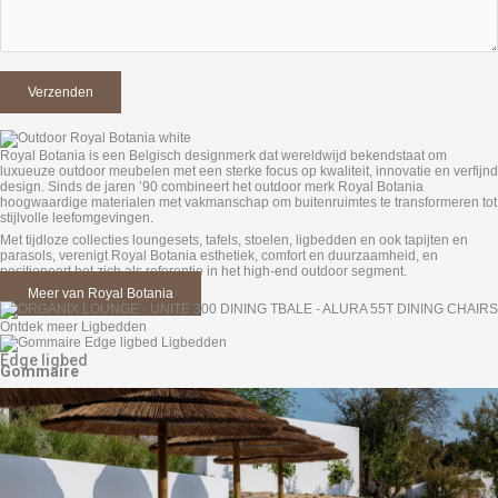
Royal Botania is een Belgisch designmerk dat wereldwijd bekendstaat om
luxueuze outdoor meubelen met een sterke focus op kwaliteit, innovatie en verfijnd
design. Sinds de jaren ’90 combineert het outdoor merk Royal Botania
hoogwaardige materialen met vakmanschap om buitenruimtes te transformeren tot
stijlvolle leefomgevingen.
Met tijdloze collecties loungesets, tafels, stoelen, ligbedden en ook tapijten en
parasols, verenigt Royal Botania esthetiek, comfort en duurzaamheid, en
positioneert het zich als referentie in het high-end outdoor segment.
Meer van Royal Botania
Ontdek meer Ligbedden
Edge ligbed
Gommaire