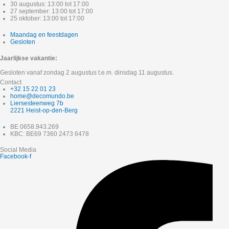
30 augustus: 13:00 tot 17:00
27 september: 13:00 tot 17:00
25 oktober: 13:00 tot 17:00
Maandag en feestdagen
Gesloten
Jaarlijkse vakantie:
Gesloten vanaf zondag 2 augustus t.e.m. dinsdag 11 augustus.
Contact
+32 15 22 01 23
home@decomundo.be
Liersesteenweg 7b
2221 Heist-op-den-Berg
BE 0658.943.269
KBC: BE69 7360 2473 6478
Social Media
Facebook-f