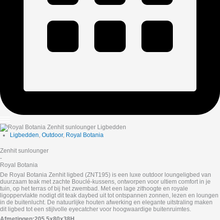
Ligbedden
,
Outdoor
,
Royal Botania
Zenhit sunlounger
-
Royal Botania
De Royal Botania Zenhit ligbed (ZNT195) is een luxe outdoor loungeligbed van
duurzaam teak met zachte Bouclé‑kussens, ontworpen voor ultiem comfort in je
tuin, op het terras of bij het zwembad. Met een lage zithoogte en royale
ligoppervlakte nodigt dit teak daybed uit tot ontspannen zonnen, lezen en loungen
in de buitenlucht. De natuurlijke houten afwerking en elegante uitstraling maken
dit ligbed tot een stijlvolle eyecatcher voor hoogwaardige buitenruimtes.
Afmetingen:205.5x80x38H